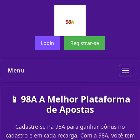
Login
Registrar-se
Menu
📱 98A A Melhor Plataforma
de Apostas
Cadastre-se na 98A para ganhar bônus no
cadastro e em cada recarga. Com a 98A, você tem