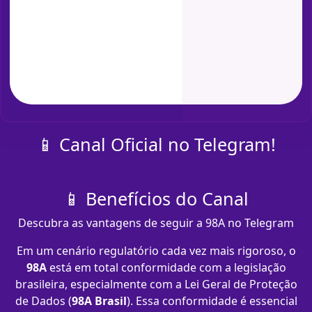
📱 Canal Oficial no Telegram!
📱 Benefícios do Canal
Descubra as vantagens de seguir a 98A no Telegram
Em um cenário regulatório cada vez mais rigoroso, o
98A
está em total conformidade com a legislação
brasileira, especialmente com a Lei Geral de Proteção
de Dados (
98A Brasil
). Essa conformidade é essencial