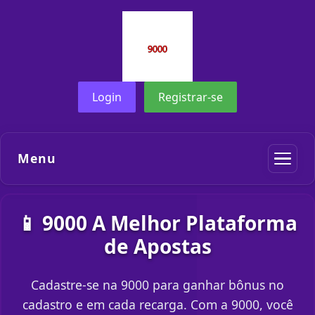
Login
Registrar-se
Menu
📱 9000 A Melhor Plataforma
de Apostas
Cadastre-se na 9000 para ganhar bônus no
cadastro e em cada recarga. Com a 9000, você