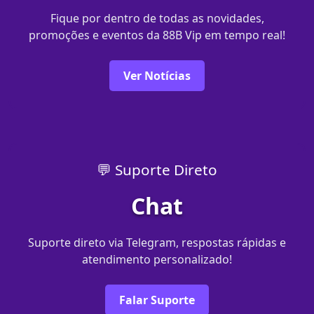
Fique por dentro de todas as novidades,
promoções e eventos da 88B Vip em tempo real!
Ver Notícias
💬 Suporte Direto
Chat
Suporte direto via Telegram, respostas rápidas e
atendimento personalizado!
Falar Suporte