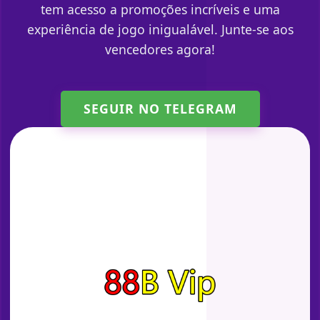
tem acesso a promoções incríveis e uma
experiência de jogo inigualável. Junte-se aos
vencedores agora!
SEGUIR NO TELEGRAM