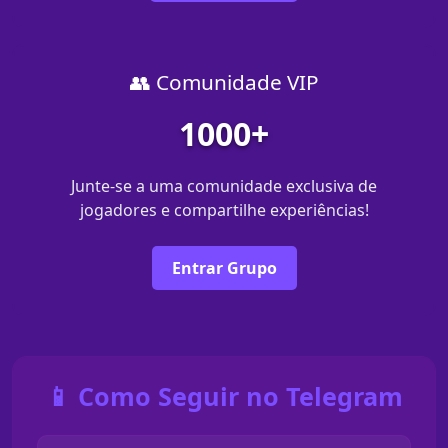
👥 Comunidade VIP
1000+
Junte-se a uma comunidade exclusiva de
jogadores e compartilhe experiências!
Entrar Grupo
📱 Como Seguir no Telegram