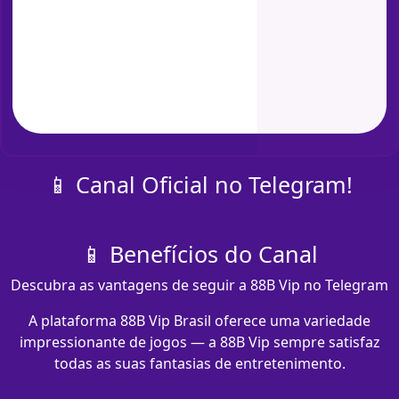
📱 Canal Oficial no Telegram!
📱 Benefícios do Canal
Descubra as vantagens de seguir a 88B Vip no Telegram
A plataforma 88B Vip Brasil oferece uma variedade
impressionante de jogos — a 88B Vip sempre satisfaz
todas as suas fantasias de entretenimento.