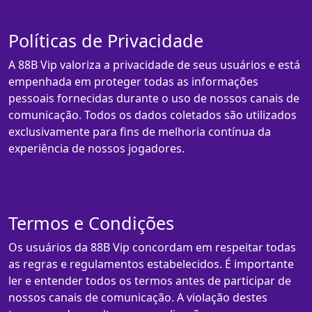
Políticas de Privacidade
A 88B Vip valoriza a privacidade de seus usuários e está
empenhada em proteger todas as informações
pessoais fornecidas durante o uso de nossos canais de
comunicação. Todos os dados coletados são utilizados
exclusivamente para fins de melhoria contínua da
experiência de nossos jogadores.
Termos e Condições
Os usuários da 88B Vip concordam em respeitar todas
as regras e regulamentos estabelecidos. É importante
ler e entender todos os termos antes de participar de
nossos canais de comunicação. A violação destes