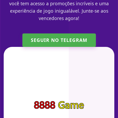
você tem acesso a promoções incríveis e uma
experiência de jogo inigualável. Junte-se aos
vencedores agora!
SEGUIR NO TELEGRAM