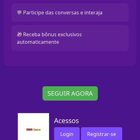
💬 Participe das conversas e interaja
🎁 Receba bônus exclusivos
automaticamente
SEGUIR AGORA
Acessos
Login
Registrar-se