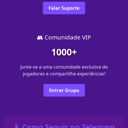
Falar Suporte
👥 Comunidade VIP
1000+
Junte-se a uma comunidade exclusiva de
jogadores e compartilhe experiências!
Entrar Grupo
📱 Como Seguir no Telegram