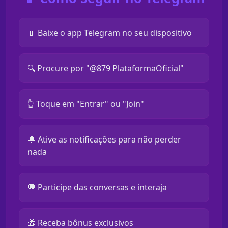
📱 Baixe o app Telegram no seu dispositivo
🔍 Procure por "@879 PlataformaOficial"
👆 Toque em "Entrar" ou "Join"
🔔 Ative as notificações para não perder
nada
💬 Participe das conversas e interaja
🎁 Receba bônus exclusivos