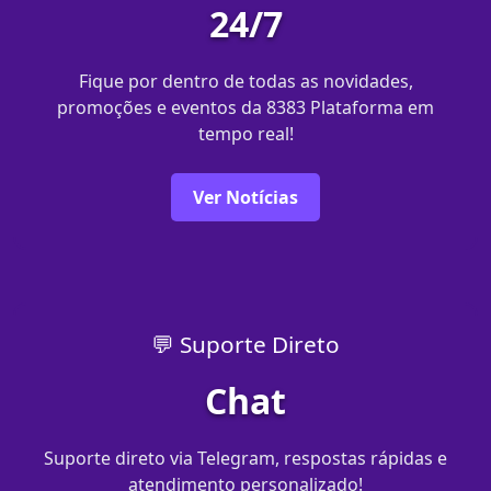
24/7
Fique por dentro de todas as novidades,
promoções e eventos da 8383 Plataforma em
tempo real!
Ver Notícias
💬 Suporte Direto
Chat
Suporte direto via Telegram, respostas rápidas e
atendimento personalizado!