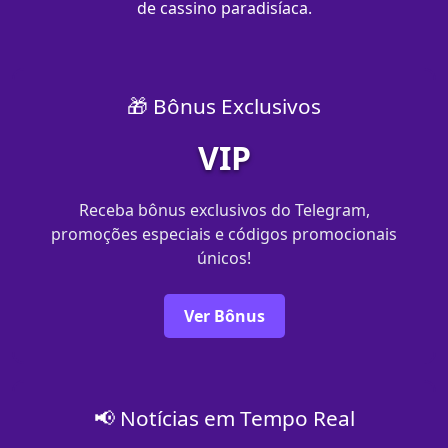
de cassino paradisíaca.
🎁 Bônus Exclusivos
VIP
Receba bônus exclusivos do Telegram,
promoções especiais e códigos promocionais
únicos!
Ver Bônus
📢 Notícias em Tempo Real