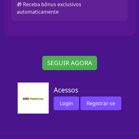
🎁 Receba bônus exclusivos
automaticamente
SEGUIR AGORA
Acessos
Login
Registrar-se