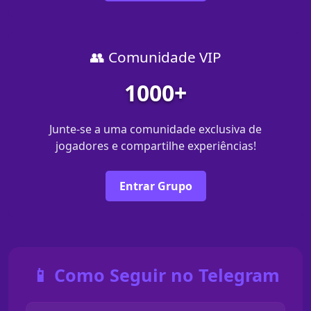
👥 Comunidade VIP
1000+
Junte-se a uma comunidade exclusiva de
jogadores e compartilhe experiências!
Entrar Grupo
📱 Como Seguir no Telegram