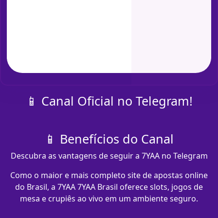
📱 Canal Oficial no Telegram!
📱 Benefícios do Canal
Descubra as vantagens de seguir a 7YAA no Telegram
Como o maior e mais completo site de apostas online
do Brasil, a 7YAA 7YAA Brasil oferece slots, jogos de
mesa e crupiês ao vivo em um ambiente seguro.