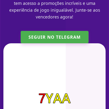
tem acesso a promoções incríveis e uma
experiência de jogo inigualável. Junte-se aos
vencedores agora!
SEGUIR NO TELEGRAM