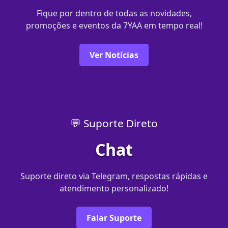
Fique por dentro de todas as novidades,
promoções e eventos da 7YAA em tempo real!
Ver Notícias
💬 Suporte Direto
Chat
Suporte direto via Telegram, respostas rápidas e
atendimento personalizado!
Falar Suporte