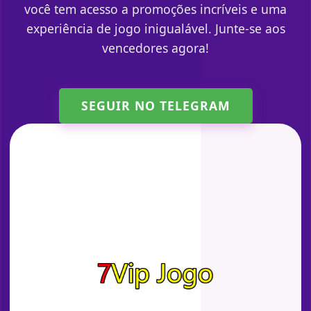
você tem acesso a promoções incríveis e uma
experiência de jogo inigualável. Junte-se aos
vencedores agora!
SEGUIR NO TELEGRAM