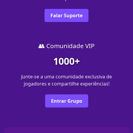
Falar Suporte
👥 Comunidade VIP
1000+
Junte-se a uma comunidade exclusiva de
jogadores e compartilhe experiências!
Entrar Grupo