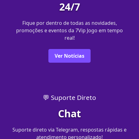
24/7
Fique por dentro de todas as novidades,
promoções e eventos da 7Vip Jogo em tempo
real!
Ver Notícias
💬 Suporte Direto
Chat
Suporte direto via Telegram, respostas rápidas e
atendimento personalizado!