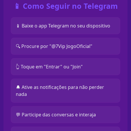
📱 Como Seguir no Telegram
📱 Baixe o app Telegram no seu dispositivo
🔍 Procure por "@7Vip JogoOficial"
👆 Toque em "Entrar" ou "Join"
🔔 Ative as notificações para não perder
nada
💬 Participe das conversas e interaja