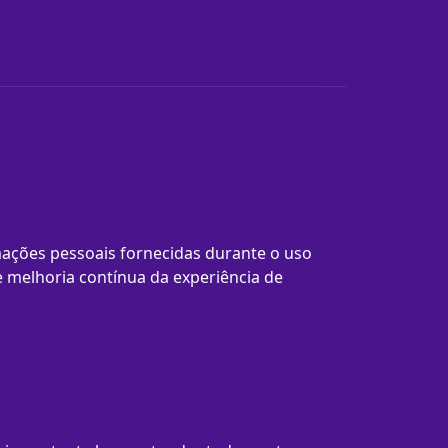
mações pessoais fornecidas durante o uso
e melhoria contínua da experiência de