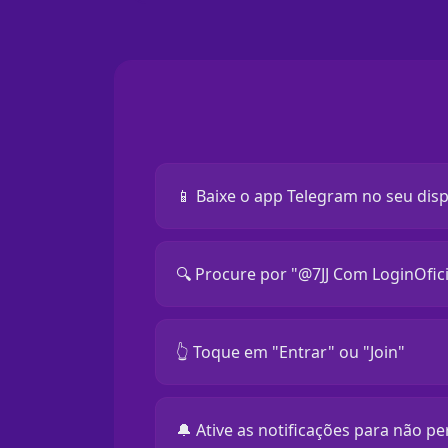
📱 Baixe o app Telegram no seu disp
🔍 Procure por "@7JJ Com LoginOfici
👆 Toque em "Entrar" ou "Join"
🔔 Ative as notificações para não p