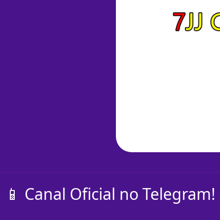
📱 Canal Oficial no Telegram!