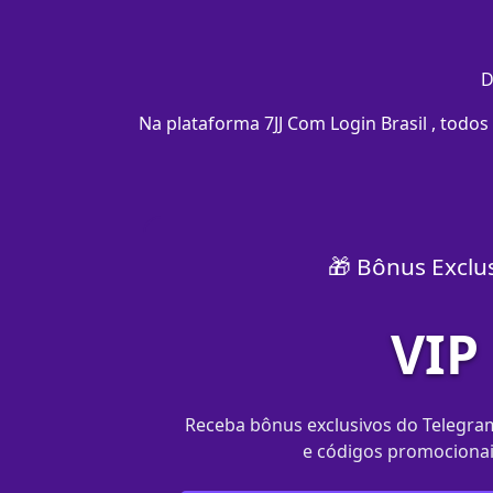
D
Na plataforma 7JJ Com Login Brasil , tod
🎁 Bônus Exclu
VIP
Receba bônus exclusivos do Telegra
e códigos promocionai