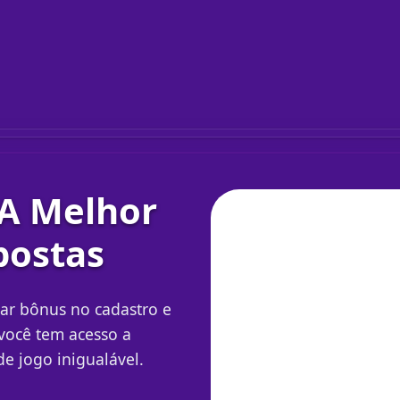
 A Melhor
postas
ar bônus no cadastro e
você tem acesso a
e jogo inigualável.