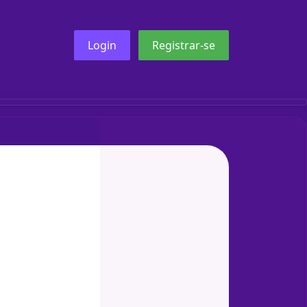
Login
Registrar-se