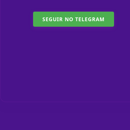
SEGUIR NO TELEGRAM