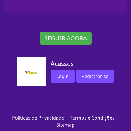
SEGUIR AGORA
Acessos
Login
Registrar-se
Políticas de Privacidade
Termos e Condições
Sitemap