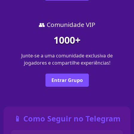
👥 Comunidade VIP
1000+
Junte-se a uma comunidade exclusiva de
jogadores e compartilhe experiências!
Entrar Grupo
📱 Como Seguir no Telegram