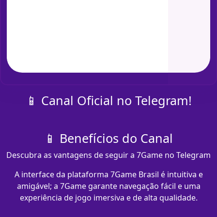
📱 Canal Oficial no Telegram!
📱 Benefícios do Canal
Descubra as vantagens de seguir a 7Game no Telegram
A interface da plataforma 7Game Brasil é intuitiva e
amigável; a 7Game garante navegação fácil e uma
experiência de jogo imersiva e de alta qualidade.