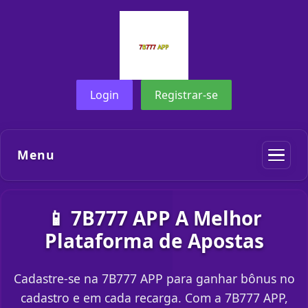
Login
Registrar-se
Menu
📱 7B777 APP A Melhor
Plataforma de Apostas
Cadastre-se na 7B777 APP para ganhar bônus no
cadastro e em cada recarga. Com a 7B777 APP,