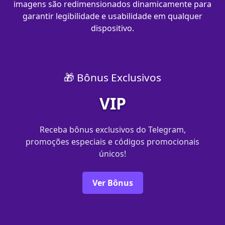
imagens são redimensionados dinamicamente para
garantir legibilidade e usabilidade em qualquer
dispositivo.
🎁 Bônus Exclusivos
VIP
Receba bônus exclusivos do Telegram,
promoções especiais e códigos promocionais
únicos!
Ver Bônus