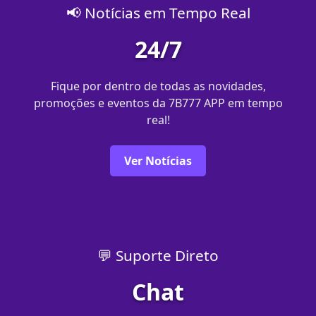
📢 Notícias em Tempo Real
24/7
Fique por dentro de todas as novidades,
promoções e eventos da 7B777 APP em tempo
real!
Ver Notícias
💬 Suporte Direto
Chat