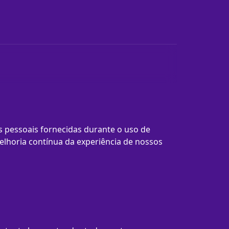
s pessoais fornecidas durante o uso de
elhoria contínua da experiência de nossos