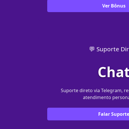
Ver Bônus
💬 Suporte Di
Cha
Suporte direto via Telegram, r
atendimento persona
Falar Suport