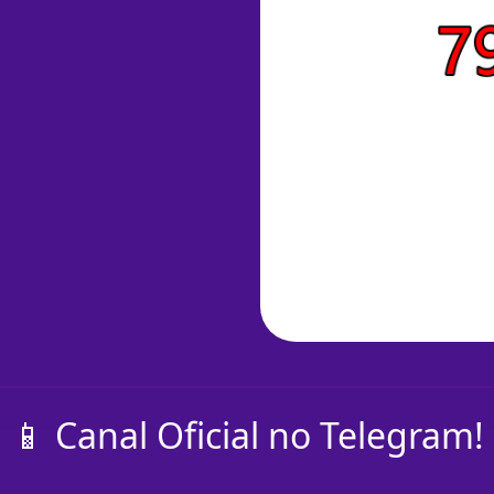
📱 Canal Oficial no Telegram!