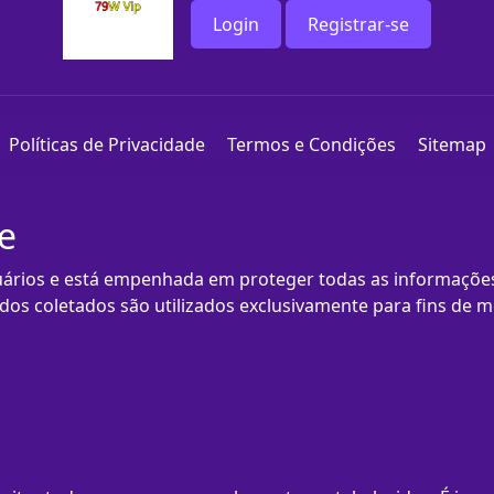
Login
Registrar-se
Políticas de Privacidade
Termos e Condições
Sitemap
de
suários e está empenhada em proteger todas as informaçõe
os coletados são utilizados exclusivamente para fins de m