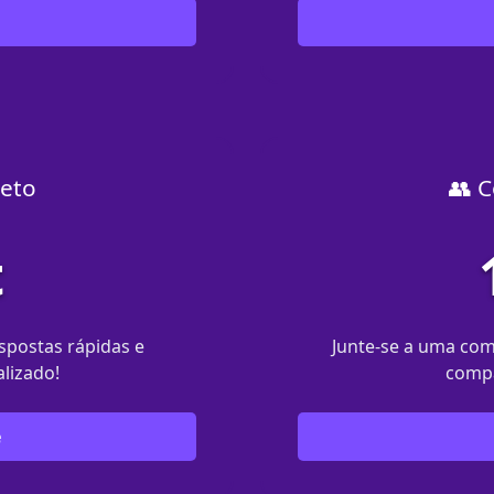
reto
👥 
t
espostas rápidas e
Junte-se a uma com
lizado!
compa
e