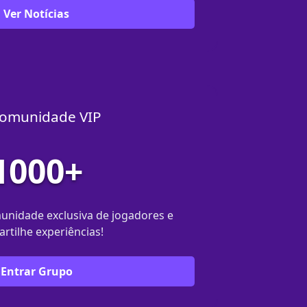
Ver Notícias
Comunidade VIP
1000+
unidade exclusiva de jogadores e
rtilhe experiências!
Entrar Grupo