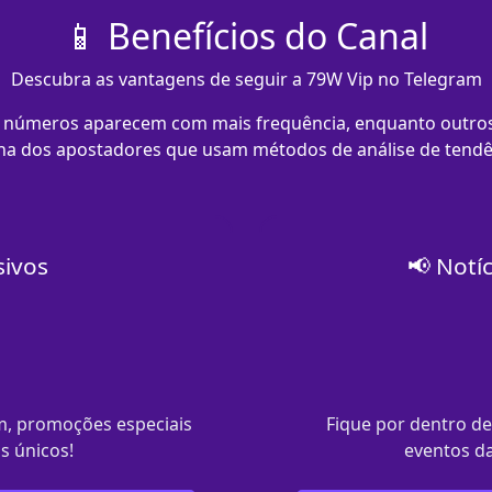
📱 Benefícios do Canal
Descubra as vantagens de seguir a 79W Vip no Telegram
s números aparecem com mais frequência, enquanto outros s
ha dos apostadores que usam métodos de análise de tendê
sivos
📢 Notí
m, promoções especiais
Fique por dentro d
s únicos!
eventos d