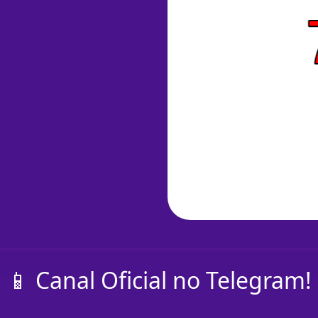
📱 Canal Oficial no Telegram!