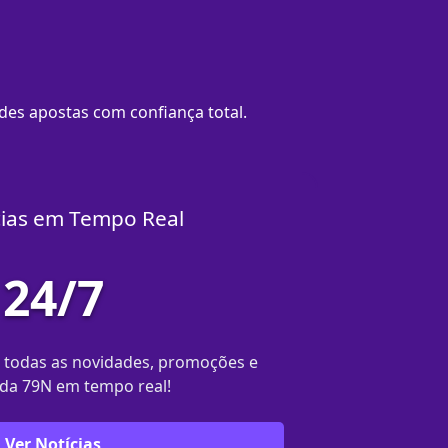
ndes apostas com confiança total.
cias em Tempo Real
24/7
e todas as novidades, promoções e
 da 79N em tempo real!
Ver Notícias