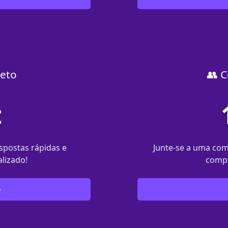
reto
👥 
t
espostas rápidas e
Junte-se a uma com
lizado!
compa
e