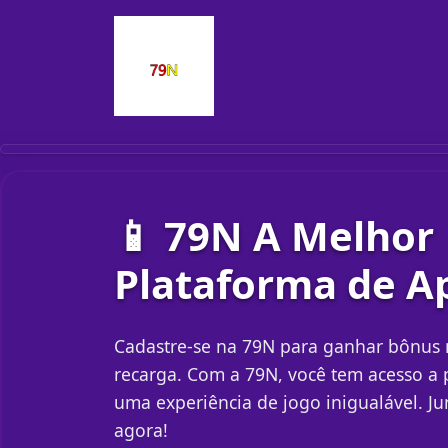
📱 79N A Melhor
Plataforma de A
Cadastre-se na 79N para ganhar bônus 
recarga. Com a 79N, você tem acesso a 
uma experiência de jogo inigualável. J
agora!