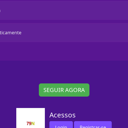
a
aticamente
SEGUIR AGORA
Acessos
Login
Registrar-se