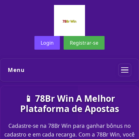
Login
Registrar-se
Menu
📱 78Br Win A Melhor
Plataforma de Apostas
Cadastre-se na 78Br Win para ganhar bônus no
cadastro e em cada recarga. Com a 78Br Win, você