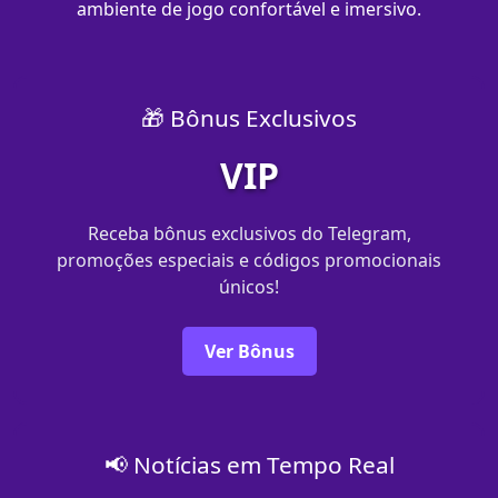
ambiente de jogo confortável e imersivo.
🎁 Bônus Exclusivos
VIP
Receba bônus exclusivos do Telegram,
promoções especiais e códigos promocionais
únicos!
Ver Bônus
📢 Notícias em Tempo Real