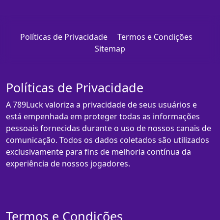
Políticas de Privacidade
Termos e Condições
Sitemap
Políticas de Privacidade
A 789Luck valoriza a privacidade de seus usuários e
está empenhada em proteger todas as informações
pessoais fornecidas durante o uso de nossos canais de
comunicação. Todos os dados coletados são utilizados
exclusivamente para fins de melhoria contínua da
experiência de nossos jogadores.
Termos e Condições