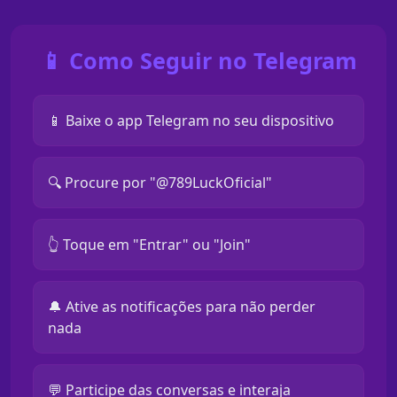
📱 Como Seguir no Telegram
📱 Baixe o app Telegram no seu dispositivo
🔍 Procure por "@789LuckOficial"
👆 Toque em "Entrar" ou "Join"
🔔 Ative as notificações para não perder
nada
💬 Participe das conversas e interaja