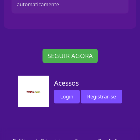
automaticamente
SEGUIR AGORA
Acessos
Login
Registrar-se