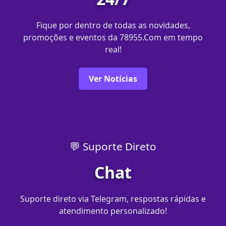
Fique por dentro de todas as novidades,
promoções e eventos da 78955.Com em tempo
real!
Ver Notícias
💬 Suporte Direto
Chat
Suporte direto via Telegram, respostas rápidas e
atendimento personalizado!