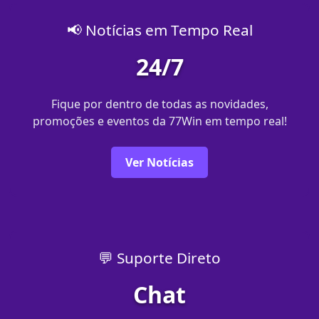
📢 Notícias em Tempo Real
24/7
Fique por dentro de todas as novidades,
promoções e eventos da 77Win em tempo real!
Ver Notícias
💬 Suporte Direto
Chat