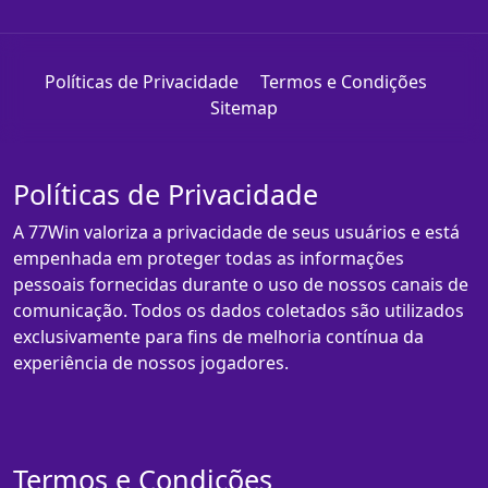
Políticas de Privacidade
Termos e Condições
Sitemap
Políticas de Privacidade
A 77Win valoriza a privacidade de seus usuários e está
empenhada em proteger todas as informações
pessoais fornecidas durante o uso de nossos canais de
comunicação. Todos os dados coletados são utilizados
exclusivamente para fins de melhoria contínua da
experiência de nossos jogadores.
Termos e Condições