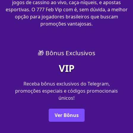
jogos de cassino ao vivo, caça-níqueis, e apostas
esportivas. O 777 Feb Vip com​ é, sem dúvida, a melhor
opção para jogadores brasileiros que buscam
promoções vantajosas.
🎁 Bônus Exclusivos
VIP
Receba bônus exclusivos do Telegram,
promoções especiais e códigos promocionais
únicos!
Ver Bônus