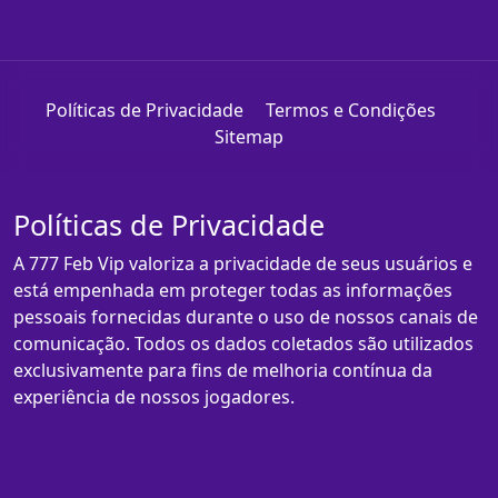
Políticas de Privacidade
Termos e Condições
Sitemap
Políticas de Privacidade
A 777 Feb Vip valoriza a privacidade de seus usuários e
está empenhada em proteger todas as informações
pessoais fornecidas durante o uso de nossos canais de
comunicação. Todos os dados coletados são utilizados
exclusivamente para fins de melhoria contínua da
experiência de nossos jogadores.