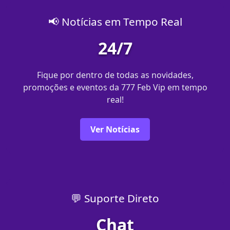
📢 Notícias em Tempo Real
24/7
Fique por dentro de todas as novidades,
promoções e eventos da 777 Feb Vip em tempo
real!
Ver Notícias
💬 Suporte Direto
Chat