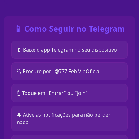
📱 Como Seguir no Telegram
📱 Baixe o app Telegram no seu dispositivo
🔍 Procure por "@777 Feb VipOficial"
👆 Toque em "Entrar" ou "Join"
🔔 Ative as notificações para não perder
nada