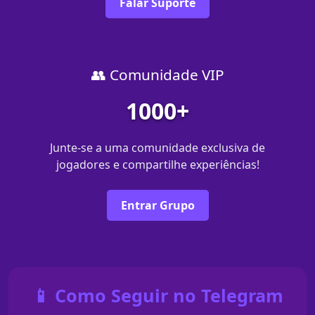
Falar Suporte
👥 Comunidade VIP
1000+
Junte-se a uma comunidade exclusiva de
jogadores e compartilhe experiências!
Entrar Grupo
📱 Como Seguir no Telegram