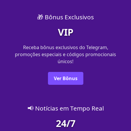
🎁 Bônus Exclusivos
VIP
Receba bônus exclusivos do Telegram,
promoções especiais e códigos promocionais
únicos!
Ver Bônus
📢 Notícias em Tempo Real
24/7