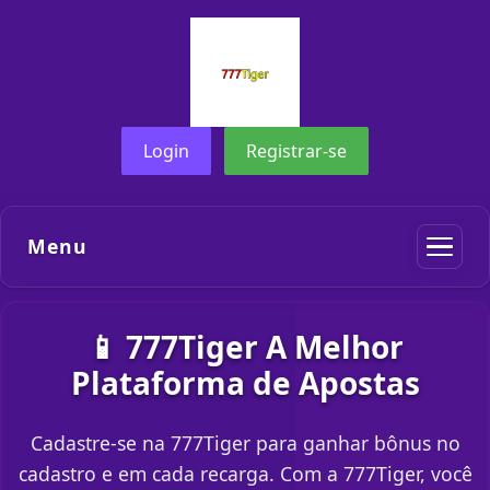
Login
Registrar-se
Menu
📱 777Tiger A Melhor
Plataforma de Apostas
Cadastre-se na 777Tiger para ganhar bônus no
cadastro e em cada recarga. Com a 777Tiger, você