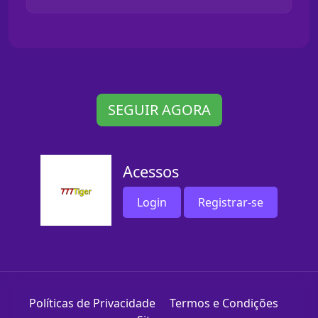
SEGUIR AGORA
Acessos
Login
Registrar-se
Políticas de Privacidade
Termos e Condições