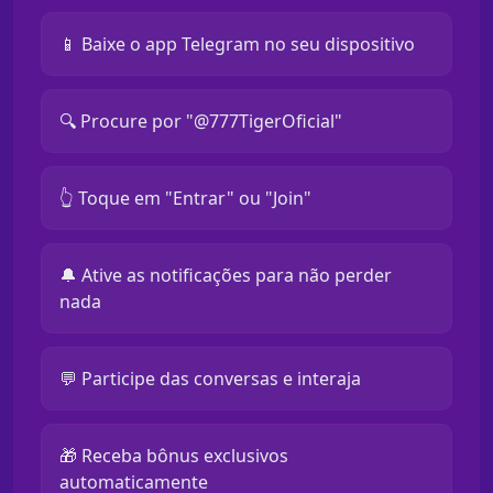
📱 Baixe o app Telegram no seu dispositivo
🔍 Procure por "@777TigerOficial"
👆 Toque em "Entrar" ou "Join"
🔔 Ative as notificações para não perder
nada
💬 Participe das conversas e interaja
🎁 Receba bônus exclusivos
automaticamente