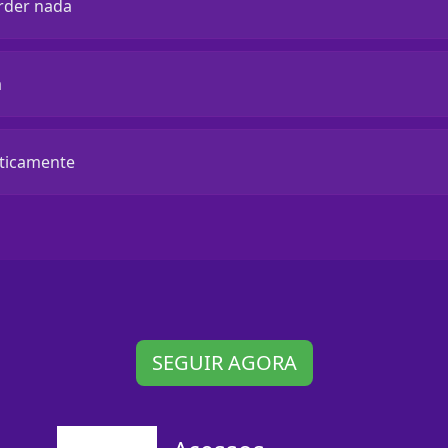
erder nada
a
aticamente
SEGUIR AGORA