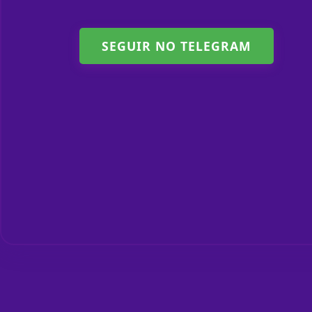
SEGUIR NO TELEGRAM