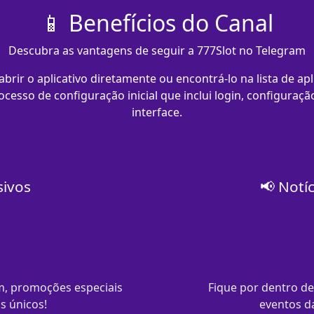
📱 Benefícios do Canal
Descubra as vantagens de seguir a 777Slot no Telegram
brir o aplicativo diretamente ou encontrá-lo na lista de ap
ocesso de configuração inicial que inclui login, configuraçã
interface.
sivos
📢 Notí
m, promoções especiais
Fique por dentro d
s únicos!
eventos d