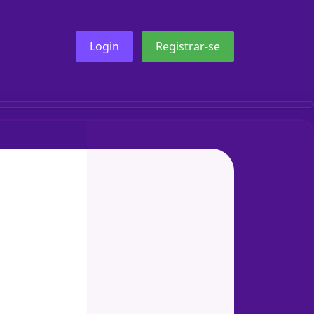
Login
Registrar-se