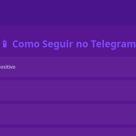
📱 Como Seguir no Telegram
ositivo