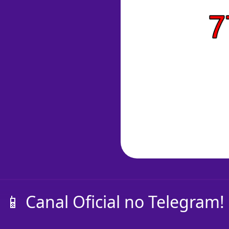
📱 Canal Oficial no Telegram!