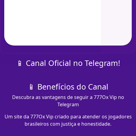
📱 Canal Oficial no Telegram!
📱 Benefícios do Canal
Descubra as vantagens de seguir a 777Ox Vip no
Telegram
Um site da 777Ox Vip criado para atender os jogadores
brasileiros com justiça e honestidade.