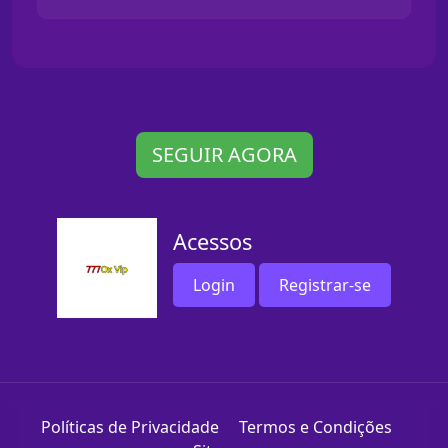
SEGUIR AGORA
Acessos
Login
Registrar-se
Políticas de Privacidade
Termos e Condições