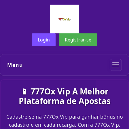
Login
Registrar-se
Menu
📱 777Ox Vip A Melhor
Plataforma de Apostas
Cadastre-se na 777Ox Vip para ganhar bônus no
cadastro e em cada recarga. Com a 777Ox Vip,