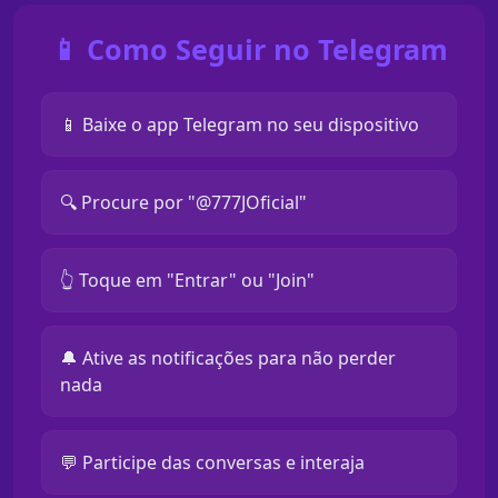
📱 Como Seguir no Telegram
📱 Baixe o app Telegram no seu dispositivo
🔍 Procure por "@777JOficial"
👆 Toque em "Entrar" ou "Join"
🔔 Ative as notificações para não perder
nada
💬 Participe das conversas e interaja