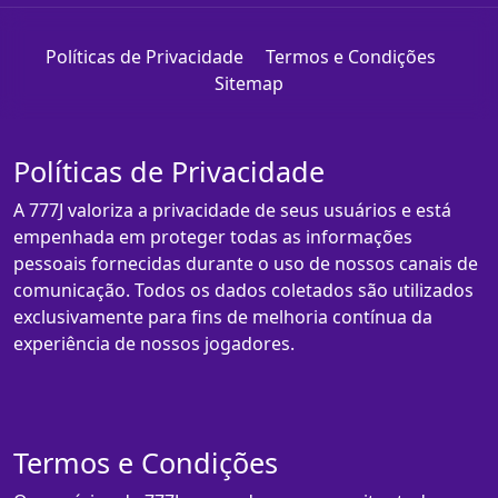
Políticas de Privacidade
Termos e Condições
Sitemap
Políticas de Privacidade
A 777J valoriza a privacidade de seus usuários e está
empenhada em proteger todas as informações
pessoais fornecidas durante o uso de nossos canais de
comunicação. Todos os dados coletados são utilizados
exclusivamente para fins de melhoria contínua da
experiência de nossos jogadores.
Termos e Condições