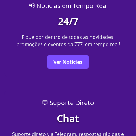
📢 Notícias em Tempo Real
24/7
Fique por dentro de todas as novidades,
promoções e eventos da 777J em tempo real!
Ver Notícias
💬 Suporte Direto
Chat
Suporte direto via Telegram, respostas rápidas e