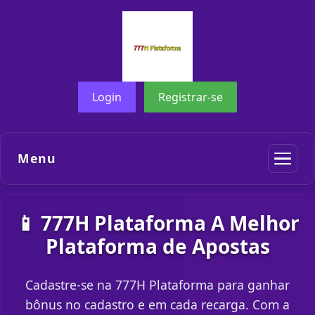
Login
Registrar-se
Menu
📱 777H Plataforma A Melhor
Plataforma de Apostas
Cadastre-se na 777H Plataforma para ganhar
bônus no cadastro e em cada recarga. Com a