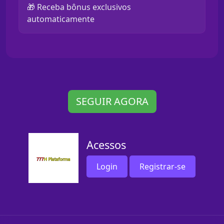
🎁 Receba bônus exclusivos
automaticamente
SEGUIR AGORA
Acessos
Login
Registrar-se