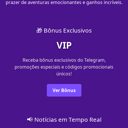
prazer de aventuras emocionantes e ganhos incríveis.
🎁 Bônus Exclusivos
VIP
Receba bônus exclusivos do Telegram,
promoções especiais e códigos promocionais
únicos!
Ver Bônus
📢 Notícias em Tempo Real