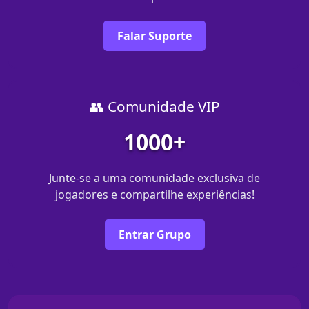
Falar Suporte
👥 Comunidade VIP
1000+
Junte-se a uma comunidade exclusiva de
jogadores e compartilhe experiências!
Entrar Grupo