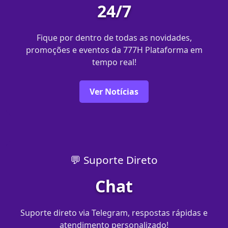
24/7
Fique por dentro de todas as novidades,
promoções e eventos da 777H Plataforma em
tempo real!
Ver Notícias
💬 Suporte Direto
Chat
Suporte direto via Telegram, respostas rápidas e
atendimento personalizado!