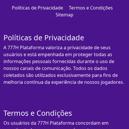
Políticas de Privacidade
Termos e Condições
Sitemap
Políticas de Privacidade
A 777H Plataforma valoriza a privacidade de seus
usuários e está empenhada em proteger todas as
informações pessoais fornecidas durante o uso de
nossos canais de comunicação. Todos os dados
coletados são utilizados exclusivamente para fins de
melhoria contínua da experiência de nossos jogadores.
Termos e Condições
Os usuários da 777H Plataforma concordam em