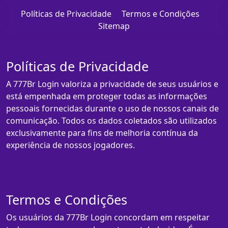
Políticas de Privacidade
Termos e Condições
Sitemap
Políticas de Privacidade
A 777Br Login valoriza a privacidade de seus usuários e
está empenhada em proteger todas as informações
pessoais fornecidas durante o uso de nossos canais de
comunicação. Todos os dados coletados são utilizados
exclusivamente para fins de melhoria contínua da
experiência de nossos jogadores.
Termos e Condições
Os usuários da 777Br Login concordam em respeitar