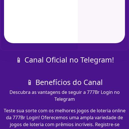
📱 Canal Oficial no Telegram!
📱 Benefícios do Canal
Descubra as vantagens de seguir a 777Br Login no
Telegram
Teste sua sorte com os melhores jogos de loteria online
da 777Br Login! Oferecemos uma ampla variedade de
jogos de loteria com prêmios incríveis. Registre-se