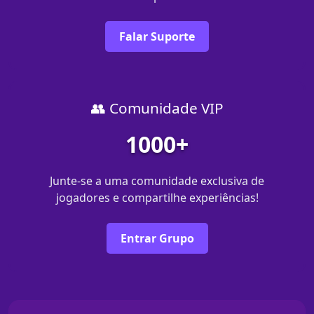
Falar Suporte
👥 Comunidade VIP
1000+
Junte-se a uma comunidade exclusiva de
jogadores e compartilhe experiências!
Entrar Grupo