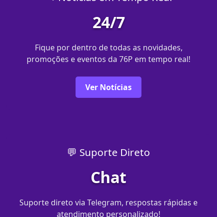
24/7
Fique por dentro de todas as novidades,
promoções e eventos da 76P em tempo real!
Ver Notícias
💬 Suporte Direto
Chat
Suporte direto via Telegram, respostas rápidas e
atendimento personalizado!