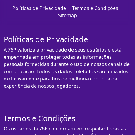
Políticas de Privacidade
Termos e Condições
Sitemap
Políticas de Privacidade
A 76P valoriza a privacidade de seus usuários e está
empenhada em proteger todas as informações
pessoais fornecidas durante o uso de nossos canais de
comunicação. Todos os dados coletados são utilizados
exclusivamente para fins de melhoria contínua da
experiência de nossos jogadores.
Termos e Condições
Os usuários da 76P concordam em respeitar todas as