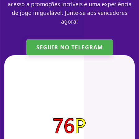
acesso a promoções incríveis e uma experiência
de jogo inigualável. Junte-se aos vencedores
agora!
SEGUIR NO TELEGRAM