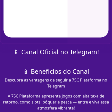
📱 Canal Oficial no Telegram!
📱 Benefícios do Canal
Descubra as vantagens de seguir a 75C Plataforma no
Telegram
A 75C Plataforma apresenta jogos com alta taxa de
retorno, como slots, pôquer e pesca — entre e viva essa
atmosfera vibrante!