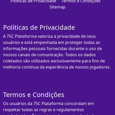
Políticas de Privacidade
Termos e Condições
Sitemap
Políticas de Privacidade
A 75C Plataforma valoriza a privacidade de seus
usuários e está empenhada em proteger todas as
informações pessoais fornecidas durante o uso de
nossos canais de comunicação. Todos os dados
coletados são utilizados exclusivamente para fins de
melhoria contínua da experiência de nossos jogadores.
Termos e Condições
Os usuários da 75C Plataforma concordam em
respeitar todas as regras e regulamentos