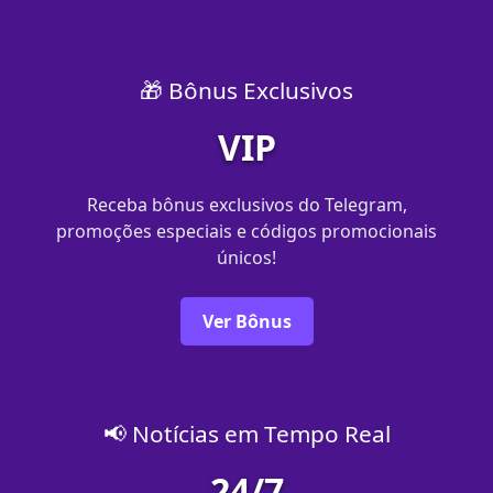
🎁 Bônus Exclusivos
VIP
Receba bônus exclusivos do Telegram,
promoções especiais e códigos promocionais
únicos!
Ver Bônus
📢 Notícias em Tempo Real
24/7