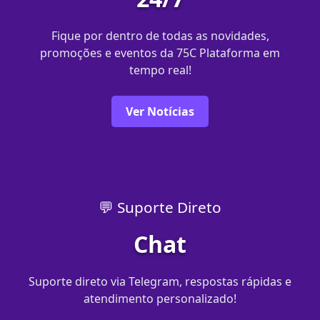
Fique por dentro de todas as novidades,
promoções e eventos da 75C Plataforma em
tempo real!
Ver Notícias
💬 Suporte Direto
Chat
Suporte direto via Telegram, respostas rápidas e
atendimento personalizado!