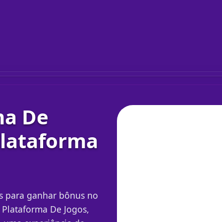
ma De
Plataforma
s para ganhar bônus no
 Plataforma De Jogos,