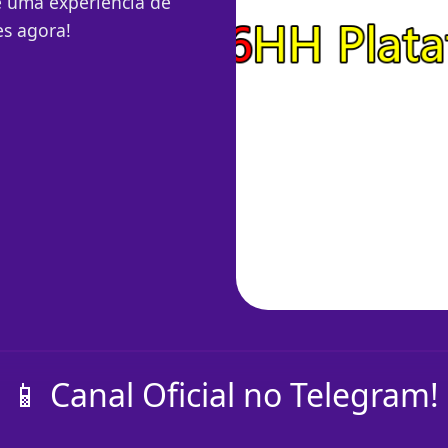
e uma experiência de
es agora!
📱 Canal Oficial no Telegram!