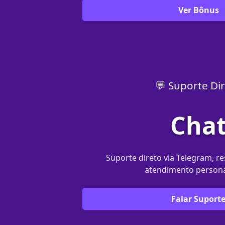
Ver Bônus
💬 Suporte Di
Cha
Suporte direto via Telegram, r
atendimento persona
Falar Suport