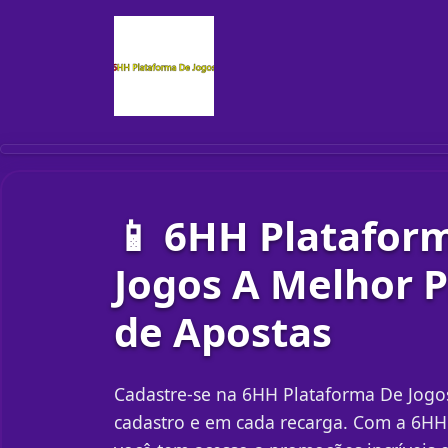
📱 6HH Platafor
Jogos A Melhor 
de Apostas
Cadastre-se na 6HH Plataforma De Jogo
cadastro e em cada recarga. Com a 6HH