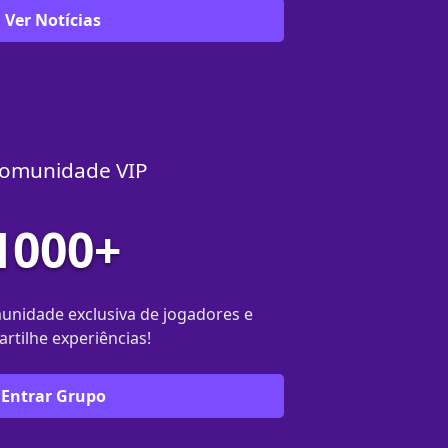
Ver Notícias
Comunidade VIP
1000+
unidade exclusiva de jogadores e
rtilhe experiências!
Entrar Grupo