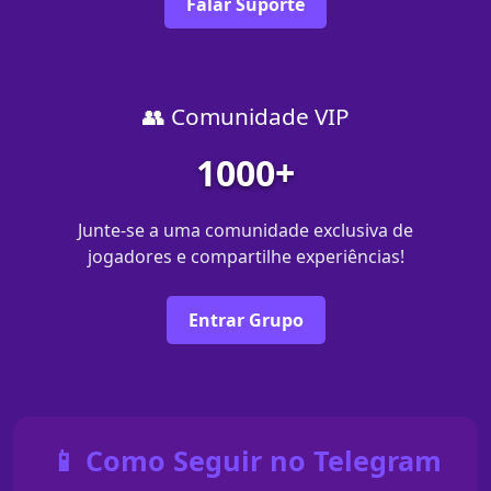
Falar Suporte
👥 Comunidade VIP
1000+
Junte-se a uma comunidade exclusiva de
jogadores e compartilhe experiências!
Entrar Grupo
📱 Como Seguir no Telegram