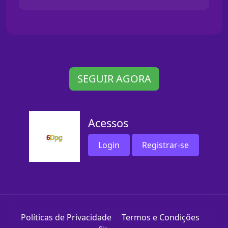
SEGUIR AGORA
Acessos
Login
Registrar-se
Políticas de Privacidade
Termos e Condições