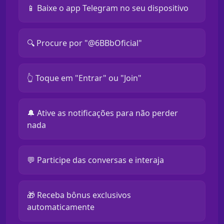
📱 Baixe o app Telegram no seu dispositivo
🔍 Procure por "@6BBbOficial"
👆 Toque em "Entrar" ou "Join"
🔔 Ative as notificações para não perder
nada
💬 Participe das conversas e interaja
🎁 Receba bônus exclusivos
automaticamente