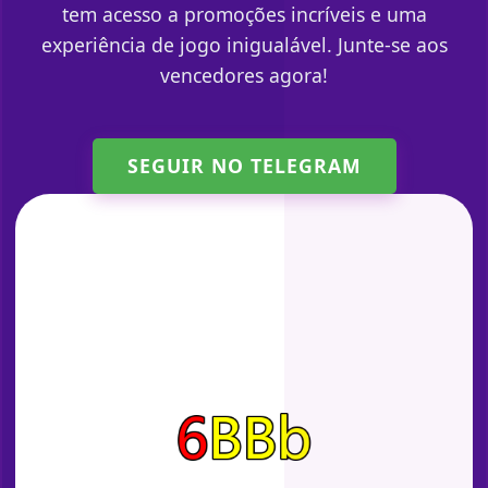
tem acesso a promoções incríveis e uma
experiência de jogo inigualável. Junte-se aos
vencedores agora!
SEGUIR NO TELEGRAM