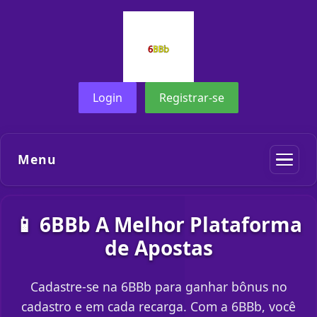
Login
Registrar-se
Menu
📱 6BBb A Melhor Plataforma
de Apostas
Cadastre-se na 6BBb para ganhar bônus no
cadastro e em cada recarga. Com a 6BBb, você