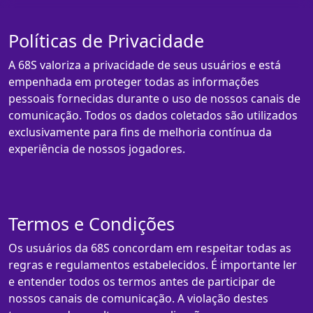
Políticas de Privacidade
A 68S valoriza a privacidade de seus usuários e está
empenhada em proteger todas as informações
pessoais fornecidas durante o uso de nossos canais de
comunicação. Todos os dados coletados são utilizados
exclusivamente para fins de melhoria contínua da
experiência de nossos jogadores.
Termos e Condições
Os usuários da 68S concordam em respeitar todas as
regras e regulamentos estabelecidos. É importante ler
e entender todos os termos antes de participar de
nossos canais de comunicação. A violação destes