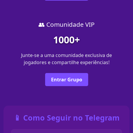
👥 Comunidade VIP
1000+
Junte-se a uma comunidade exclusiva de
jogadores e compartilhe experiências!
Entrar Grupo
📱 Como Seguir no Telegram