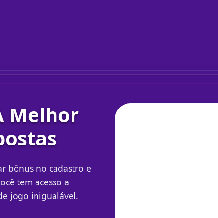
A Melhor
postas
ar bônus no cadastro e
você tem acesso a
e jogo inigualável.