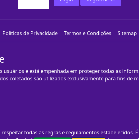
Políticas de Privacidade
Termos e Condições
Sitemap
de
eus usuários e está empenhada em proteger todas as inform
os coletados são utilizados exclusivamente para fins de m
espeitar todas as regras e regulamentos estabelecidos. É