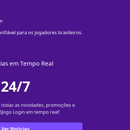
am
fiável para os jogadores brasileiros.
cias em Tempo Real
24/7
e todas as novidades, promoções e
6Jogo Login em tempo real!
Ver Notícias