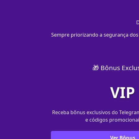
D
Sempre priorizando a segurança dos u
🎁 Bônus Exclu
VIP
Receba bônus exclusivos do Telegra
e códigos promocionai
Ver Bônus