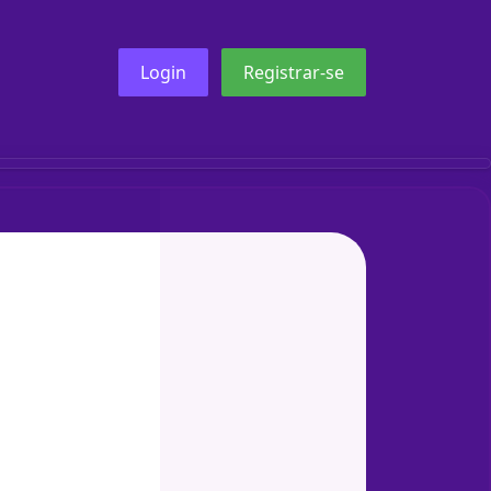
Login
Registrar-se