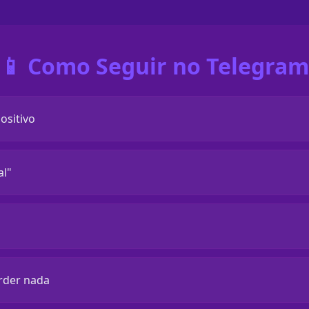
📱 Como Seguir no Telegram
ositivo
al"
erder nada