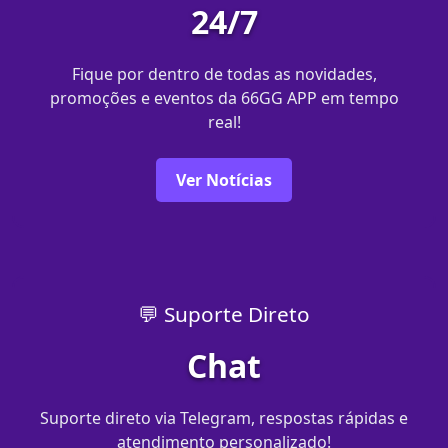
24/7
Fique por dentro de todas as novidades,
promoções e eventos da 66GG APP em tempo
real!
Ver Notícias
💬 Suporte Direto
Chat
Suporte direto via Telegram, respostas rápidas e
atendimento personalizado!