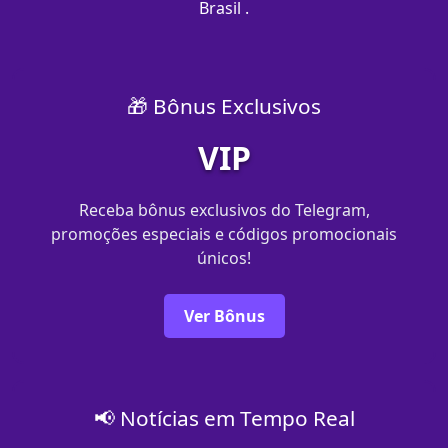
Brasil .
🎁 Bônus Exclusivos
VIP
Receba bônus exclusivos do Telegram,
promoções especiais e códigos promocionais
únicos!
Ver Bônus
📢 Notícias em Tempo Real