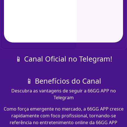
📱 Canal Oficial no Telegram!
📱 Benefícios do Canal
Descubra as vantagens de seguir a 66GG APP no
Telegram
Como força emergente no mercado, a 66GG APP cresce
rapidamente com foco profissional, tornando-se
referência no entretenimento online da 66GG APP