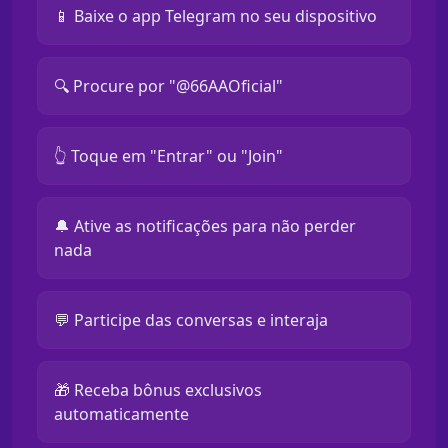
📱 Baixe o app Telegram no seu dispositivo
🔍 Procure por "@66AAOficial"
👆 Toque em "Entrar" ou "Join"
🔔 Ative as notificações para não perder
nada
💬 Participe das conversas e interaja
🎁 Receba bônus exclusivos
automaticamente