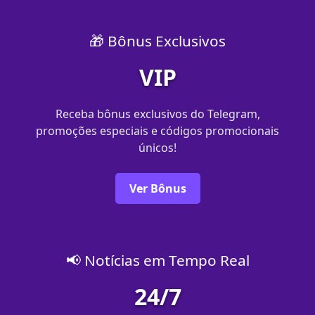
🎁 Bônus Exclusivos
VIP
Receba bônus exclusivos do Telegram,
promoções especiais e códigos promocionais
únicos!
Ver Bônus
📢 Notícias em Tempo Real
24/7