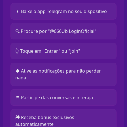
📱 Baixe o app Telegram no seu dispositivo
🔍 Procure por "@666Ub LoginOficial"
👆 Toque em "Entrar" ou "Join"
🔔 Ative as notificações para não perder
nada
💬 Participe das conversas e interaja
🎁 Receba bônus exclusivos
automaticamente