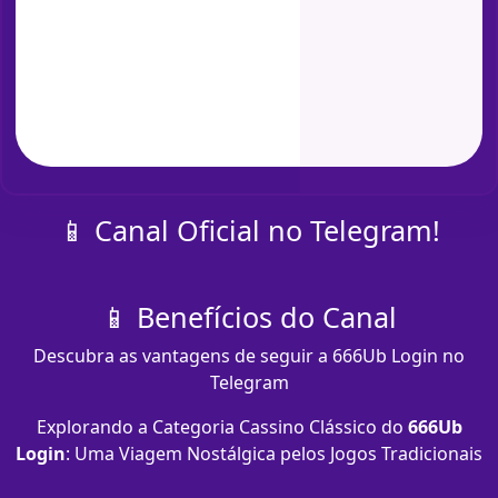
📱 Canal Oficial no Telegram!
📱 Benefícios do Canal
Descubra as vantagens de seguir a 666Ub Login no
Telegram
Explorando a Categoria Cassino Clássico do
666Ub
Login
: Uma Viagem Nostálgica pelos Jogos Tradicionais