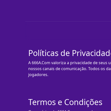
Políticas de Privacida
A 666A.Com valoriza a privacidade de seus
nossos canais de comunicação. Todos os dad
jogadores.
Termos e Condições