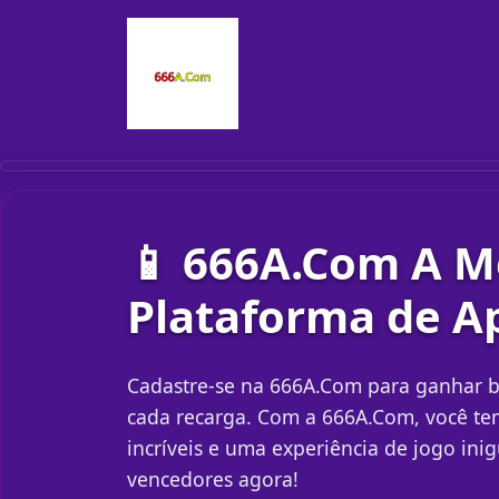
📱 666A.Com A M
Plataforma de A
Cadastre-se na 666A.Com para ganhar 
cada recarga. Com a 666A.Com, você t
incríveis e uma experiência de jogo inig
vencedores agora!