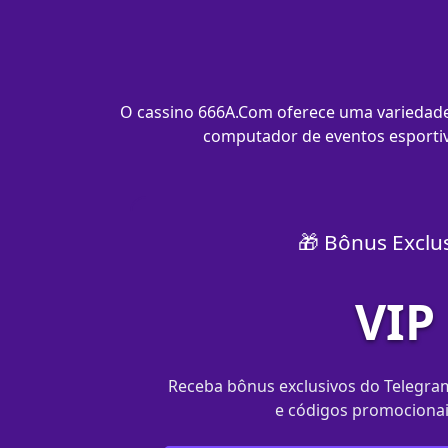
O cassino 666A.Com oferece uma variedade 
computador de eventos esportiv
🎁 Bônus Exclu
VIP
Receba bônus exclusivos do Telegra
e códigos promocionai