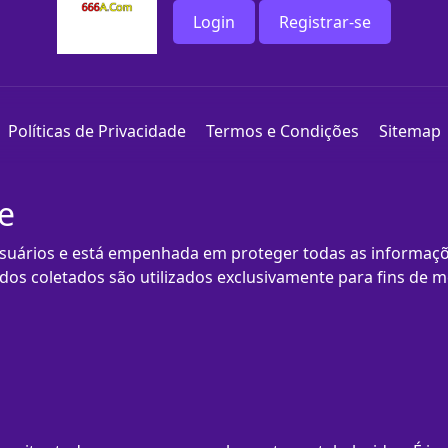
Login
Registrar-se
Políticas de Privacidade
Termos e Condições
Sitemap
de
 usuários e está empenhada em proteger todas as informaçõ
os coletados são utilizados exclusivamente para fins de m