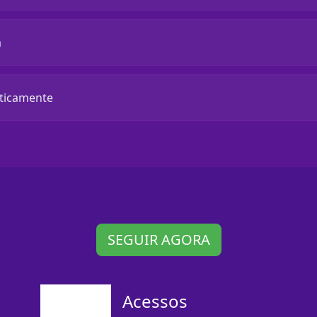
a
aticamente
SEGUIR AGORA
Acessos