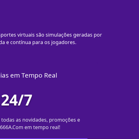
portes virtuais são simulações geradas por
a e contínua para os jogadores.
cias em Tempo Real
24/7
e todas as novidades, promoções e
 666A.Com em tempo real!