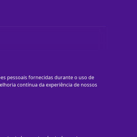
es pessoais fornecidas durante o uso de
elhoria contínua da experiência de nossos