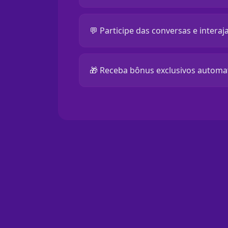
💬 Participe das conversas e interaj
🎁 Receba bônus exclusivos autom