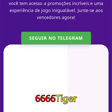
você tem acesso a promoções incríveis e uma
experiência de jogo inigualável. Junte-se aos
vencedores agora!
SEGUIR NO TELEGRAM