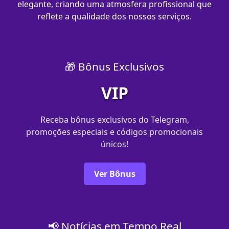
elegante, criando uma atmosfera profissional que
reflete a qualidade dos nossos serviços.
🎁 Bônus Exclusivos
VIP
Receba bônus exclusivos do Telegram,
promoções especiais e códigos promocionais
únicos!
Ver Bônus
📢 Notícias em Tempo Real