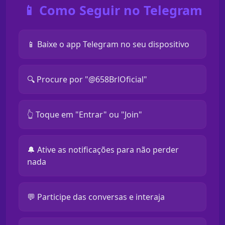
📱 Como Seguir no Telegram
📱 Baixe o app Telegram no seu dispositivo
🔍 Procure por "@658BrlOficial"
👆 Toque em "Entrar" ou "Join"
🔔 Ative as notificações para não perder
nada
💬 Participe das conversas e interaja