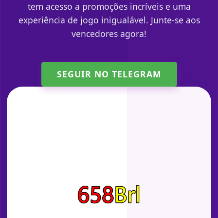
tem acesso a promoções incríveis e uma
experiência de jogo inigualável. Junte-se aos
vencedores agora!
SEGUIR NO TELEGRAM