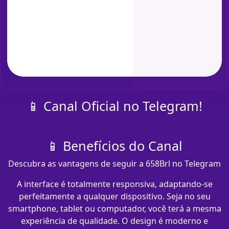
📱 Canal Oficial no Telegram!
📱 Benefícios do Canal
Descubra as vantagens de seguir a 658Brl no Telegram
A interface é totalmente responsiva, adaptando-se
perfeitamente a qualquer dispositivo. Seja no seu
smartphone, tablet ou computador, você terá a mesma
experiência de qualidade. O design é moderno e