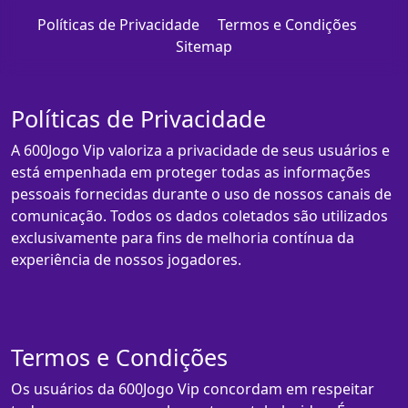
Políticas de Privacidade
Termos e Condições
Sitemap
Políticas de Privacidade
A 600Jogo Vip valoriza a privacidade de seus usuários e
está empenhada em proteger todas as informações
pessoais fornecidas durante o uso de nossos canais de
comunicação. Todos os dados coletados são utilizados
exclusivamente para fins de melhoria contínua da
experiência de nossos jogadores.
Termos e Condições
Os usuários da 600Jogo Vip concordam em respeitar