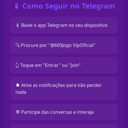
📱 Como Seguir no Telegram
📱 Baixe o app Telegram no seu dispositivo
🔍 Procure por "@600Jogo VipOficial"
👆 Toque em "Entrar" ou "Join"
🔔 Ative as notificações para não perder
nada
💬 Participe das conversas e interaja