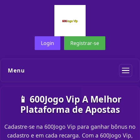
Login
Registrar-se
Menu
📱 600Jogo Vip A Melhor
Plataforma de Apostas
Cadastre-se na 600Jogo Vip para ganhar bônus no
cadastro e em cada recarga. Com a 600Jogo Vip,