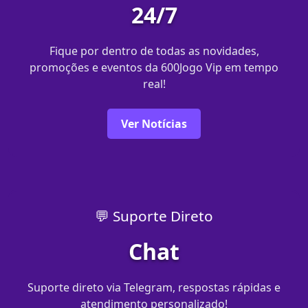
24/7
Fique por dentro de todas as novidades,
promoções e eventos da 600Jogo Vip em tempo
real!
Ver Notícias
💬 Suporte Direto
Chat
Suporte direto via Telegram, respostas rápidas e
atendimento personalizado!