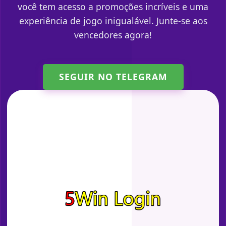
você tem acesso a promoções incríveis e uma
experiência de jogo inigualável. Junte-se aos
vencedores agora!
SEGUIR NO TELEGRAM