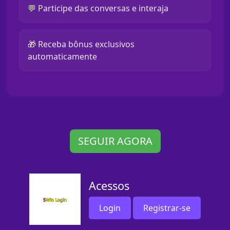
💬 Participe das conversas e interaja
🎁 Receba bônus exclusivos
automaticamente
SEGUIR AGORA
Acessos
Login
Registrar-se