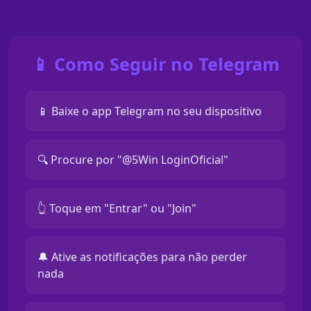
📱 Como Seguir no Telegram
📱 Baixe o app Telegram no seu dispositivo
🔍 Procure por "@5Win LoginOficial"
👆 Toque em "Entrar" ou "Join"
🔔 Ative as notificações para não perder
nada