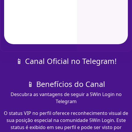
📱 Canal Oficial no Telegram!
📱 Benefícios do Canal
Descubra as vantagens de seguir a 5Win Login no
Telegram
O status VIP no perfil oferece reconhecimento visual de
sua posição especial na comunidade 5Win Login. Este
status é exibido em seu perfil e pode ser visto por