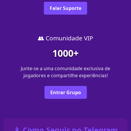
Falar Suporte
👥 Comunidade VIP
1000+
Junte-se a uma comunidade exclusiva de
jogadores e compartilhe experiências!
Entrar Grupo
📱 Como Seguir no Telegram