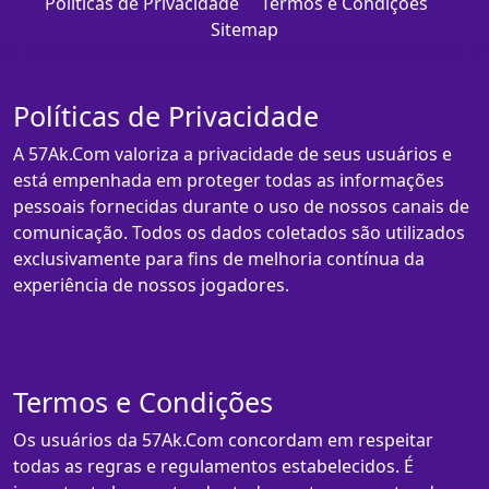
Políticas de Privacidade
Termos e Condições
Sitemap
Políticas de Privacidade
A 57Ak.Com valoriza a privacidade de seus usuários e
está empenhada em proteger todas as informações
pessoais fornecidas durante o uso de nossos canais de
comunicação. Todos os dados coletados são utilizados
exclusivamente para fins de melhoria contínua da
experiência de nossos jogadores.
Termos e Condições
Os usuários da 57Ak.Com concordam em respeitar
todas as regras e regulamentos estabelecidos. É