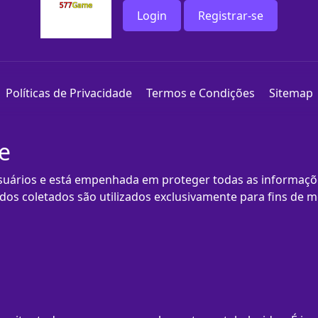
Login
Registrar-se
Políticas de Privacidade
Termos e Condições
Sitemap
de
usuários e está empenhada em proteger todas as informaçõ
os coletados são utilizados exclusivamente para fins de m