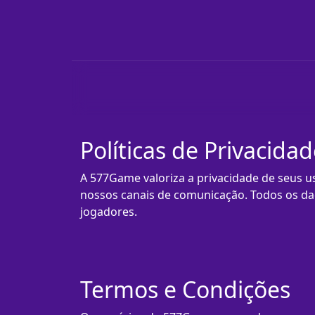
Políticas de Privacida
A 577Game valoriza a privacidade de seus 
nossos canais de comunicação. Todos os dad
jogadores.
Termos e Condições