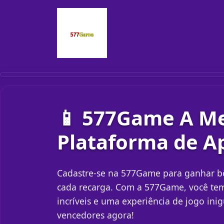
📱 577Game A M
Plataforma de A
Cadastre-se na 577Game para ganhar b
cada recarga. Com a 577Game, você te
incríveis e uma experiência de jogo inig
vencedores agora!