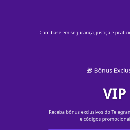
Com base em segurança, justiça e pratic
🎁 Bônus Exclu
VIP
Receba bônus exclusivos do Telegra
e códigos promocionai