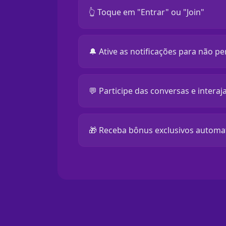
👆 Toque em "Entrar" ou "Join"
🔔 Ative as notificações para não p
💬 Participe das conversas e interaj
🎁 Receba bônus exclusivos autom