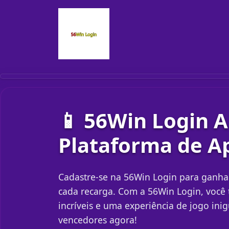
📱 56Win Login 
Plataforma de A
Cadastre-se na 56Win Login para ganha
cada recarga. Com a 56Win Login, você
incríveis e uma experiência de jogo inig
vencedores agora!