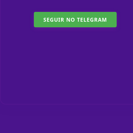
SEGUIR NO TELEGRAM