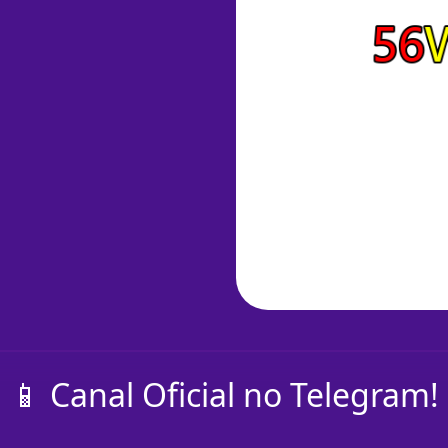
📱 Canal Oficial no Telegram!