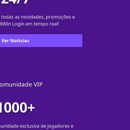
e todas as novidades, promoções e
56Win Login em tempo real!
Ver Notícias
Comunidade VIP
1000+
unidade exclusiva de jogadores e