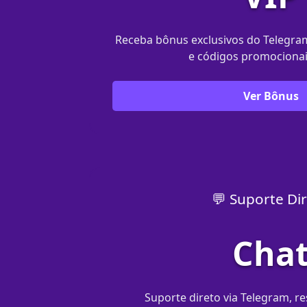
Receba bônus exclusivos do Telegra
e códigos promocionai
Ver Bônus
💬 Suporte Di
Cha
Suporte direto via Telegram, r