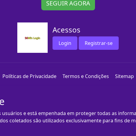
SEGUIR AGORA
Acessos
Login
Registrar-se
Políticas de Privacidade
Termos e Condições
Sitemap
de
us usuários e está empenhada em proteger todas as inform
os coletados são utilizados exclusivamente para fins de m