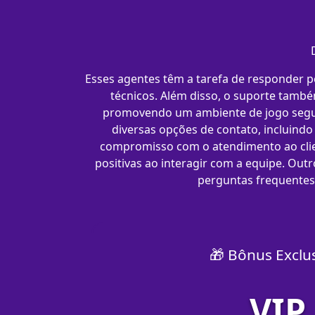
Esses agentes têm a tarefa de responder p
técnicos. Além disso, o suporte tamb
promovendo um ambiente de jogo seguro 
diversas opções de contato, incluindo
compromisso com o atendimento ao clien
positivas ao interagir com a equipe. Outr
perguntas frequentes 
🎁 Bônus Exclu
VIP