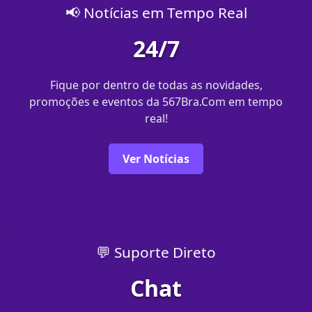
📢 Notícias em Tempo Real
24/7
Fique por dentro de todas as novidades,
promoções e eventos da 567Bra.Com em tempo
real!
Ver Notícias
💬 Suporte Direto
Chat