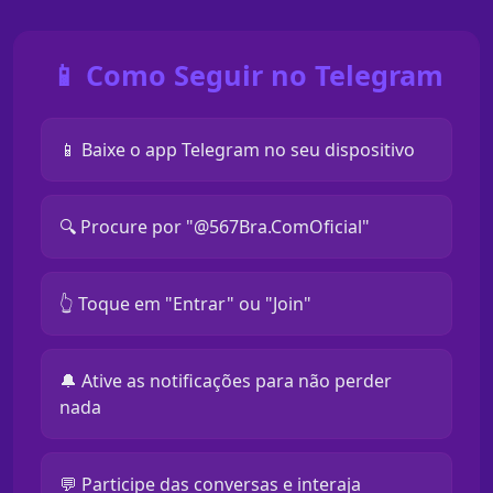
📱 Como Seguir no Telegram
📱 Baixe o app Telegram no seu dispositivo
🔍 Procure por "@567Bra.ComOficial"
👆 Toque em "Entrar" ou "Join"
🔔 Ative as notificações para não perder
nada
💬 Participe das conversas e interaja