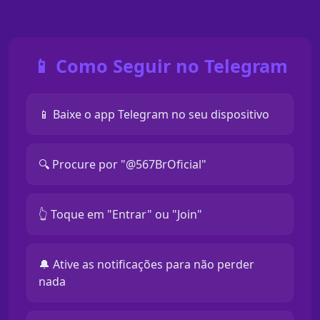
📱 Como Seguir no Telegram
📱 Baixe o app Telegram no seu dispositivo
🔍 Procure por "@567BrOficial"
👆 Toque em "Entrar" ou "Join"
🔔 Ative as notificações para não perder
nada