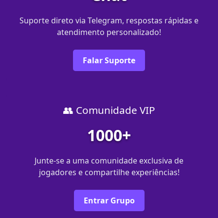
Suporte direto via Telegram, respostas rápidas e
atendimento personalizado!
Falar Suporte
👥 Comunidade VIP
1000+
Junte-se a uma comunidade exclusiva de
jogadores e compartilhe experiências!
Entrar Grupo