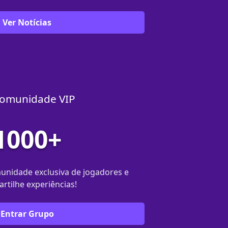
Ver Notícias
Comunidade VIP
1000+
unidade exclusiva de jogadores e
rtilhe experiências!
Entrar Grupo