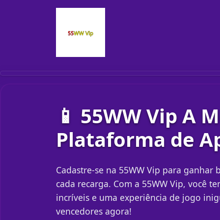
📱 55WW Vip A M
Plataforma de A
Cadastre-se na 55WW Vip para ganhar 
cada recarga. Com a 55WW Vip, você t
incríveis e uma experiência de jogo inig
vencedores agora!