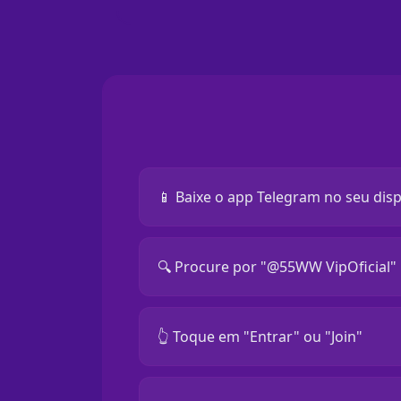
📱 Baixe o app Telegram no seu disp
🔍 Procure por "@55WW VipOficial"
👆 Toque em "Entrar" ou "Join"