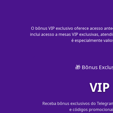
O bônus VIP exclusivo oferece acesso ant
inclui acesso a mesas VIP exclusivas, atend
é especialmente vali
🎁 Bônus Exclu
VIP
Receba bônus exclusivos do Telegra
e códigos promocionai