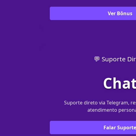
Ver Bônus
💬 Suporte Di
Cha
Suporte direto via Telegram, r
atendimento persona
Falar Suport