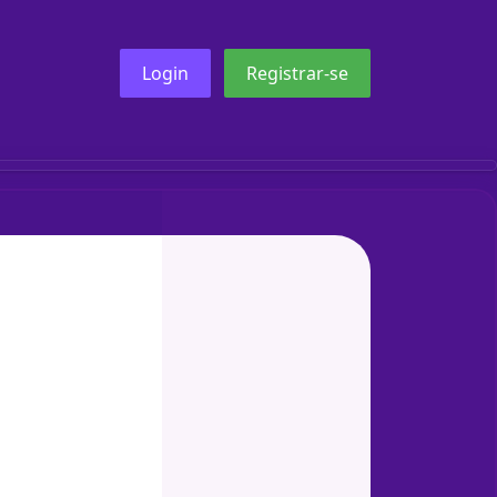
Login
Registrar-se