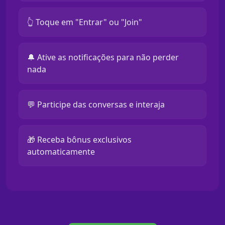
👆 Toque em "Entrar" ou "Join"
🔔 Ative as notificações para não perder
nada
💬 Participe das conversas e interaja
🎁 Receba bônus exclusivos
automaticamente