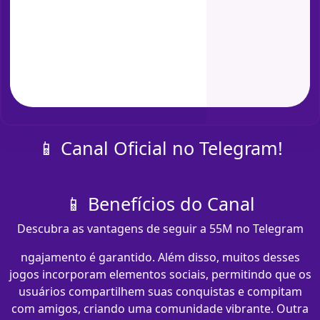
📱 Canal Oficial no Telegram!
📱 Benefícios do Canal
Descubra as vantagens de seguir a 55M no Telegram
ngajamento é garantido. Além disso, muitos desses
jogos incorporam elementos sociais, permitindo que os
usuários compartilhem suas conquistas e compitam
com amigos, criando uma comunidade vibrante. Outra