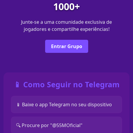
1000+
Junte-se a uma comunidade exclusiva de
jogadores e compartilhe experiências!
Entrar Grupo
📱 Como Seguir no Telegram
📱 Baixe o app Telegram no seu dispositivo
🔍 Procure por "@55MOficial"