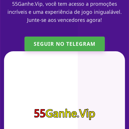
55Ganhe.Vip, você tem acesso a promoções
incríveis e uma experiência de jogo inigualável.
Junte-se aos vencedores agora!
SEGUIR NO TELEGRAM