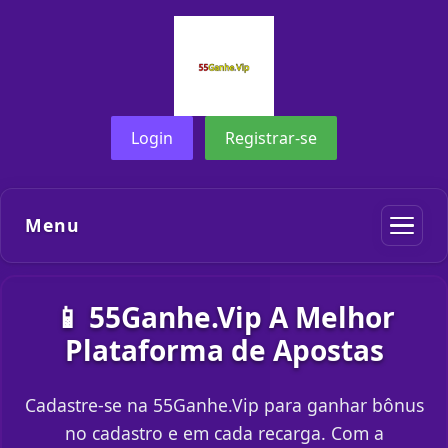
Login
Registrar-se
Menu
📱 55Ganhe.Vip A Melhor
Plataforma de Apostas
Cadastre-se na 55Ganhe.Vip para ganhar bônus
no cadastro e em cada recarga. Com a