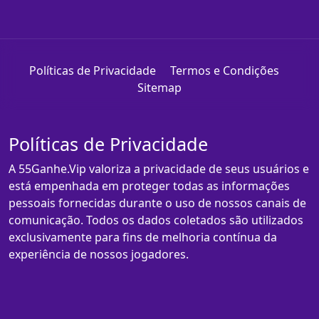
Políticas de Privacidade
Termos e Condições
Sitemap
Políticas de Privacidade
A 55Ganhe.Vip valoriza a privacidade de seus usuários e
está empenhada em proteger todas as informações
pessoais fornecidas durante o uso de nossos canais de
comunicação. Todos os dados coletados são utilizados
exclusivamente para fins de melhoria contínua da
experiência de nossos jogadores.