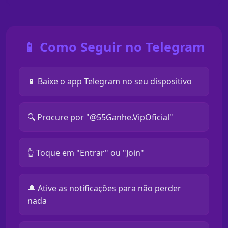
📱 Como Seguir no Telegram
📱 Baixe o app Telegram no seu dispositivo
🔍 Procure por "@55Ganhe.VipOficial"
👆 Toque em "Entrar" ou "Join"
🔔 Ative as notificações para não perder
nada