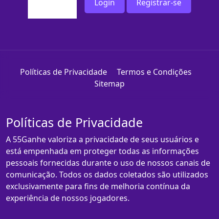
Login
Registrar-se
Políticas de Privacidade
Termos e Condições
Sitemap
Políticas de Privacidade
A 55Ganhe valoriza a privacidade de seus usuários e
está empenhada em proteger todas as informações
pessoais fornecidas durante o uso de nossos canais de
comunicação. Todos os dados coletados são utilizados
exclusivamente para fins de melhoria contínua da
experiência de nossos jogadores.