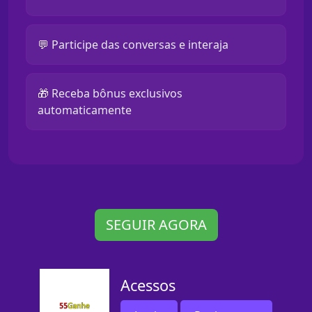
💬 Participe das conversas e interaja
🎁 Receba bônus exclusivos
automaticamente
SEGUIR AGORA
Acessos