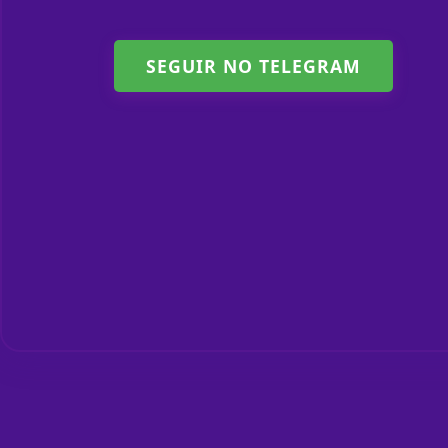
SEGUIR NO TELEGRAM