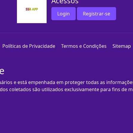
Acessos
Login
Registrar-se
Políticas de Privacidade
Termos e Condições
Sitemap
de
suários e está empenhada em proteger todas as informaçõe
os coletados são utilizados exclusivamente para fins de m