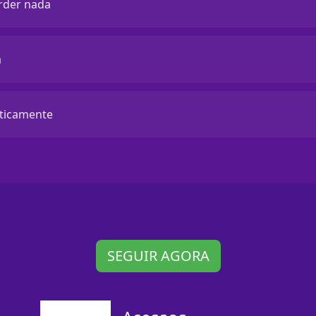
erder nada
a
aticamente
SEGUIR AGORA