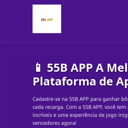
📱 55B APP A Me
Plataforma de A
Cadastre-se na 55B APP para ganhar bô
cada recarga. Com a 55B APP, você tem
incríveis e uma experiência de jogo inig
vencedores agora!