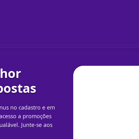
lhor
postas
nus no cadastro e em
 acesso a promoções
ualável. Junte-se aos