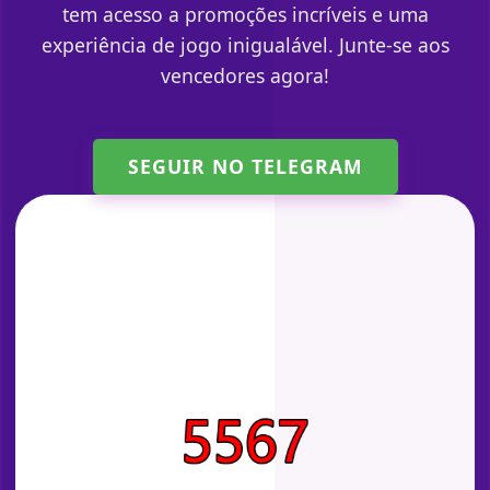
tem acesso a promoções incríveis e uma
experiência de jogo inigualável. Junte-se aos
vencedores agora!
SEGUIR NO TELEGRAM